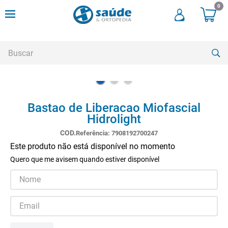
0
Buscar
TERMOS MAIS BUSCADOS
Bastao de Liberacao Miofascial
1
º
andadores
Hidrolight
2
º
meia compressao
Referência
:
7908192700247
3
º
cadeira rodas
Este produto não está disponível no momento
Quero que me avisem quando estiver disponível
4
º
cadeira higienica
5
º
tipoia
6
º
muleta
7
º
munique