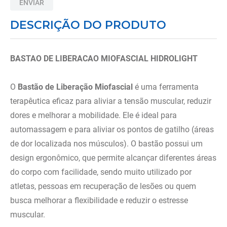
ENVIAR
8
º
almofadas
DESCRIÇÃO DO PRODUTO
9
º
imobilizador joelho
10
º
ortese polegar punho
BASTAO DE LIBERACAO MIOFASCIAL HIDROLIGHT
O
Bastão de Liberação Miofascial
é uma ferramenta
terapêutica eficaz para aliviar a tensão muscular, reduzir
dores e melhorar a mobilidade. Ele é ideal para
automassagem e para aliviar os pontos de gatilho (áreas
de dor localizada nos músculos). O bastão possui um
design ergonômico, que permite alcançar diferentes áreas
do corpo com facilidade, sendo muito utilizado por
atletas, pessoas em recuperação de lesões ou quem
busca melhorar a flexibilidade e reduzir o estresse
muscular.