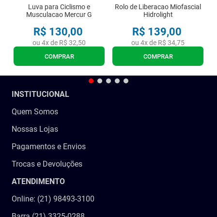
Luva para Ciclismo e
Rolo de Liberacao Miofascial
Musculacao Mercur G
Hidrolight
R$
130
,
00
R$
139
,
00
ou
4
x de
R$
32
,
50
ou
4
x de
R$
34
,
75
COMPRAR
COMPRAR
INSTITUCIONAL
Quem Somos
Nossas Lojas
Pagamentos e Envios
Trocas e Devoluções
ATENDIMENTO
Online: (21) 98493-3100
Barra (21) 3325-0288