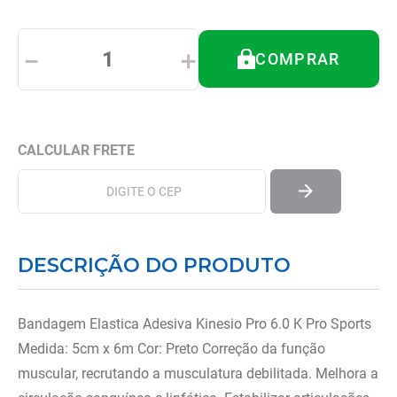
8
º
imobilizador joelho
9
º
almofadas
－
＋
COMPRAR
10
º
ortese polegar punho
DESCRIÇÃO DO PRODUTO
Bandagem Elastica Adesiva Kinesio Pro 6.0 K Pro Sports
Medida: 5cm x 6m Cor: Preto Correção da função
muscular, recrutando a musculatura debilitada. Melhora a