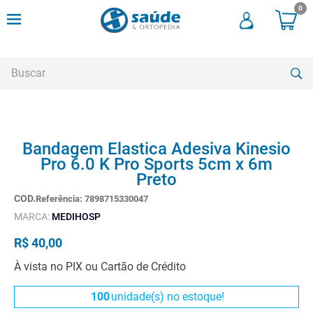
0
Buscar
TERMOS MAIS BUSCADOS
Bandagem Elastica Adesiva Kinesio
1
º
andadores
Pro 6.0 K Pro Sports 5cm x 6m
2
º
meia compressao
Preto
3
º
cadeira rodas
Referência
:
7898715330047
MARCA:
MEDIHOSP
4
º
cadeira higienica
R$
40
,
00
5
º
munique
À vista no PIX ou Cartão de Crédito
6
º
tipoia
7
º
muleta
100
unidade(s) no estoque!