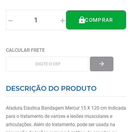
8
º
andador
9
º
tipoia
－
＋
COMPRAR
10
º
cadeira higienica
DESCRIÇÃO DO PRODUTO
Atadura Elastica Bandagem Mercur 15 X 120 cm Indicada
para o tratamento de varizes e lesões musculares e
articulações. Além do tratamento, pode ser usada na