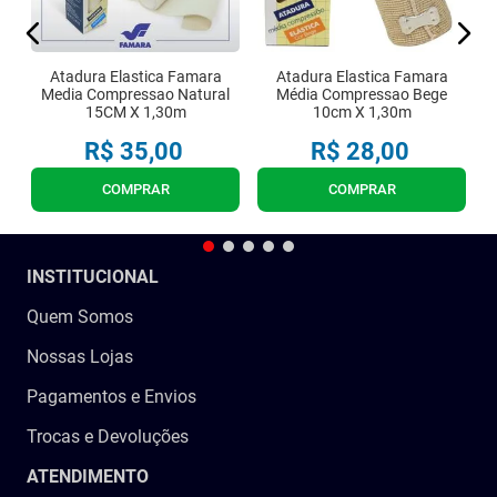
Atadura Elastica Famara
Atadura Elastica Famara
Media Compressao Natural
Média Compressao Bege
15CM X 1,30m
10cm X 1,30m
R$
35
,
00
R$
28
,
00
COMPRAR
COMPRAR
INSTITUCIONAL
Quem Somos
Nossas Lojas
Pagamentos e Envios
Trocas e Devoluções
ATENDIMENTO