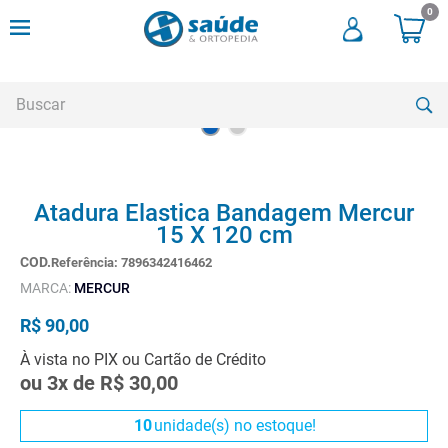
0
Buscar
TERMOS MAIS BUSCADOS
Atadura Elastica Bandagem Mercur
1
º
cadeira rodas
15 X 120 cm
2
º
meia compressao
Referência
:
7896342416462
3
º
andadores
MARCA:
MERCUR
4
º
imobilizador joelho
R$
90
,
00
5
º
bota imobilizadora
À vista no PIX ou Cartão de Crédito
ou
3
x de
R$
30
,
00
6
º
cadeira rodas agile
7
º
meia antitrombo
10
unidade(s) no estoque!