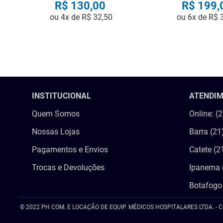
R$
130
,
00
R$
199
,
ou
4
x de
R$
32
,
50
ou
6
x de
R$
COMPRAR
COMPRA
INSTITUCIONAL
ATENDI
Quem Somos
Online: (
Nossas Lojas
Barra (21
Pagamentos e Envios
Catete (2
Trocas e Devoluções
Ipanema 
Botafogo
© 2022 PH COM. E LOCAÇÃO DE EQUIP. MÉDICOS HOSPITALARES LTDA. - C