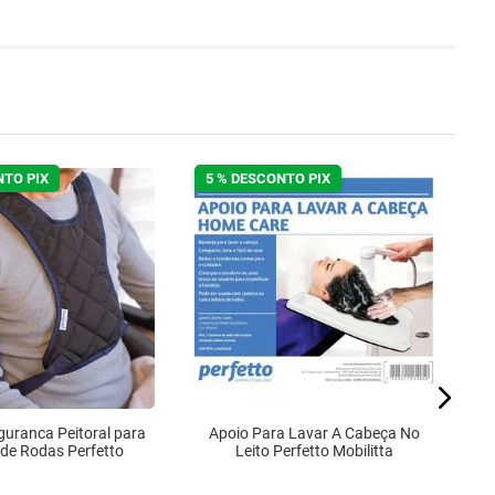
NTO PIX
5 % DESCONTO PIX
5
guranca Peitoral para
Apoio Para Lavar A Cabeça No
 de Rodas Perfetto
Leito Perfetto Mobilitta