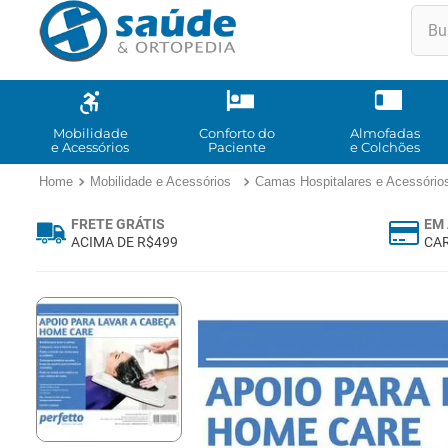
Buscar
TE
1
º
2
º
Mobilidade
Conforto do
Almofadas
e Acessórios
Paciente
e Colchões
3
º
Mobilidade e Acessórios
Camas Hospitalares e Acessório
4
º
FRETE GRÁTIS
EM 
5
º
ACIMA DE R$499
CAR
6
º
7
º
8
º
9
º
10