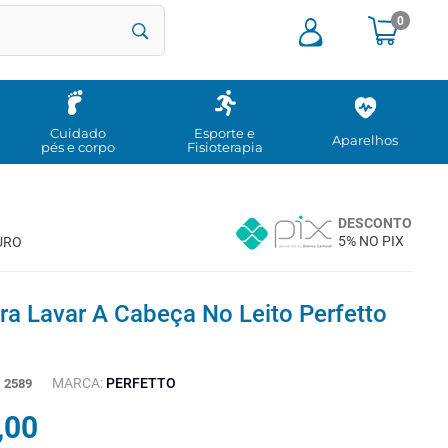
0
Cuidado
Esporte e
Aparelhos
pés e corpo
Fisioterapia
DESCONTO
5% NO PIX
URO
ra Lavar A Cabeça No Leito Perfetto
MARCA:
PERFETTO
:
2589
,
00