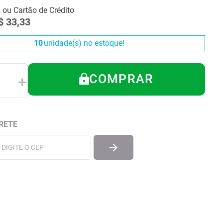
X ou Cartão de Crédito
$
33
,
33
10
unidade(s) no estoque!
COMPRAR
＋