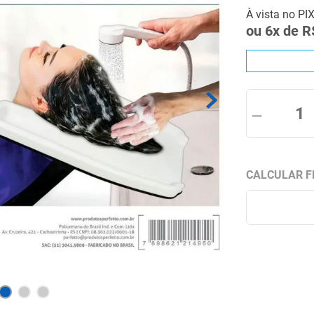
À vista no PI
ou
6
x de
R
－