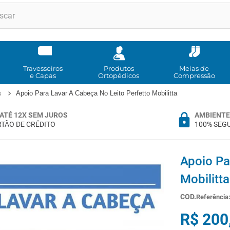
RMOS MAIS BUSCADOS
andadores
meia compressao
Travesseiros
Produtos
Meias de
e Capas
Ortopédicos
Compressão
cadeira rodas
s
Apoio Para Lavar A Cabeça No Leito Perfetto Mobilitta
bota imobilizadora
ATÉ 12X SEM JUROS
AMBIENTE
andador
TÃO DE CRÉDITO
100% SEG
imobilizador joelho
cadeira rodas agile
Apoio Pa
tipoia
Mobilitta
cadeira higienica
Referência
º
munique
R$
200