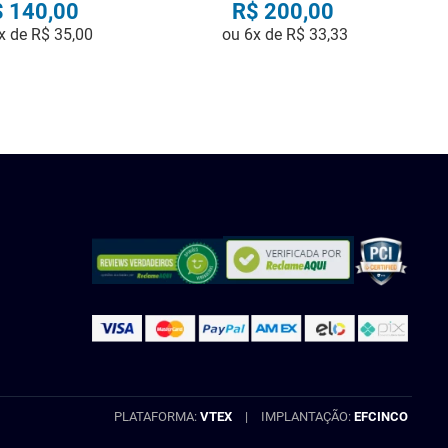
$
140
,
00
R$
200
,
00
x de
R$
35
,
00
ou
6
x de
R$
33
,
33
COMPRAR
COMPRAR
PLATAFORMA:
VTEX
|
IMPLANTAÇÃO:
EFCINCO