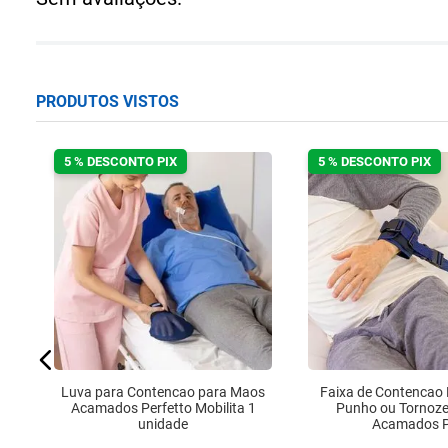
PRODUTOS VISTOS
5 % DESCONTO PIX
5 % DESCONTO PIX
l
be
Luva para Contencao para Maos
Faixa de Contencao 
Acamados Perfetto Mobilita 1
Punho ou Tornoze
unidade
Acamados 