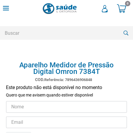
0
Buscar
TERMOS MAIS BUSCADOS
Aparelho Medidor de Pressão
1
º
cadeira rodas
Digital Omron 7384T
2
º
meia compressao
Referência
:
7896436906848
3
º
andadores
Este produto não está disponível no momento
Quero que me avisem quando estiver disponível
4
º
imobilizador joelho
5
º
bota imobilizadora
6
º
cadeira rodas agile
7
º
meia antitrombo