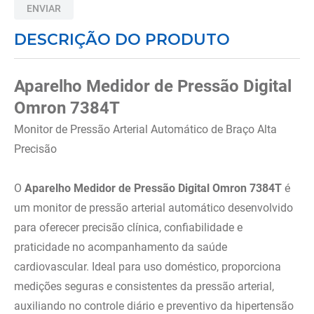
ENVIAR
8
º
andador
DESCRIÇÃO DO PRODUTO
9
º
tipoia
10
º
cadeira higienica
Aparelho Medidor de Pressão Digital
Omron 7384T
Monitor de Pressão Arterial Automático de Braço Alta
Precisão
O
Aparelho Medidor de Pressão Digital Omron 7384T
é
um monitor de pressão arterial automático desenvolvido
para oferecer precisão clínica, confiabilidade e
praticidade no acompanhamento da saúde
cardiovascular. Ideal para uso doméstico, proporciona
medições seguras e consistentes da pressão arterial,
auxiliando no controle diário e preventivo da hipertensão