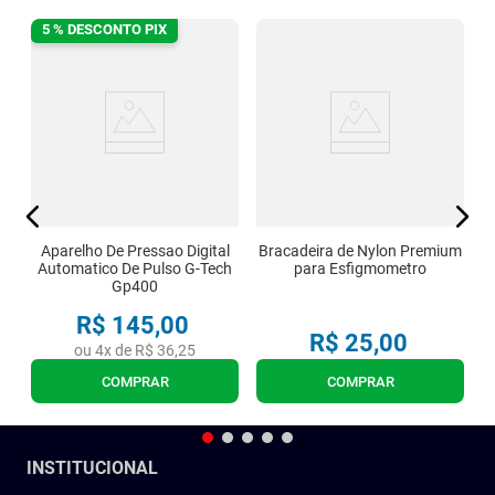
5 % DESCONTO PIX
o
Aparelho De Pressao Digital
Bracadeira de Nylon Premium
Automatico De Pulso G-Tech
para Esfigmometro
Gp400
R$
145
,
00
R$
25
,
00
ou
4
x de
R$
36
,
25
COMPRAR
COMPRAR
INSTITUCIONAL