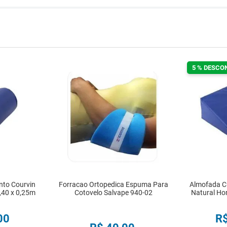
5 % DESCO
nto Courvin
Forracao Ortopedica Espuma Para
Almofada C
,40 x 0,25m
Cotovelo Salvape 940-02
Natural Ho
00
R