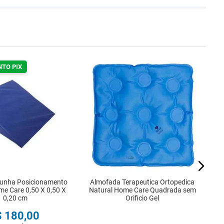
NTO PIX
Q
unha Posicionamento
Almofada Terapeutica Ortopedica
me Care 0,50 X 0,50 X
Natural Home Care Quadrada sem
0,20 cm
Orificio Gel
$
180
,
00