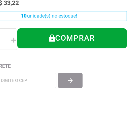
$
33
,
22
10
unidade(s) no estoque!
COMPRAR
＋