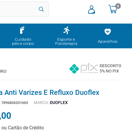
0
Cuidado
Esporte e
Aparelhos
pés e corpo
Fisioterapia
DESCONTO
5% NO PIX
URO
 Anti Varizes E Refluxo Duoflex
MARCA:
DUOFLEX
:
7896806201665
,
00
X ou Cartão de Crédito