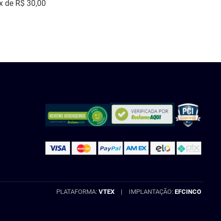
x de
R$
30
,
00
COMPRAR
INDISPONÍVEL
PLATAFORMA:
VTEX
|
IMPLANTAÇÃO:
EFCINCO