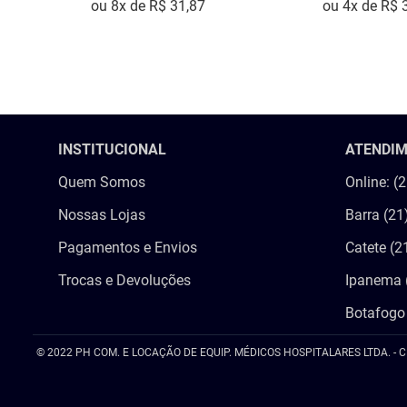
ou
8
x de
R$
31
,
87
ou
4
x de
R$
COMPRAR
COMPRA
INSTITUCIONAL
ATENDI
Quem Somos
Online: (
Nossas Lojas
Barra (21
Pagamentos e Envios
Catete (2
Trocas e Devoluções
Ipanema 
Botafogo
© 2022 PH COM. E LOCAÇÃO DE EQUIP. MÉDICOS HOSPITALARES LTDA. - C