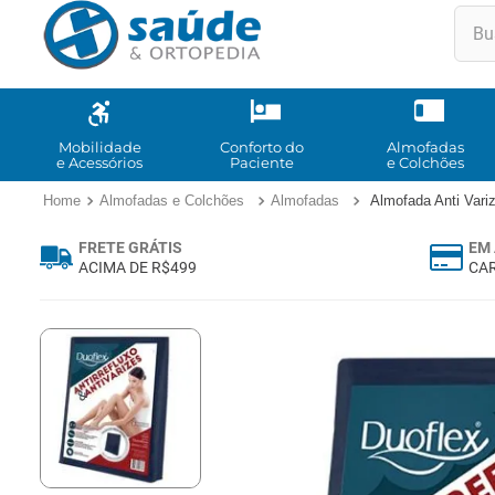
Buscar
TE
1
º
2
º
Mobilidade
Conforto do
Almofadas
e Acessórios
Paciente
e Colchões
3
º
Almofadas e Colchões
Almofadas
Almofada Anti Vari
4
º
FRETE GRÁTIS
EM 
5
º
ACIMA DE R$499
CAR
6
º
7
º
8
º
9
º
10