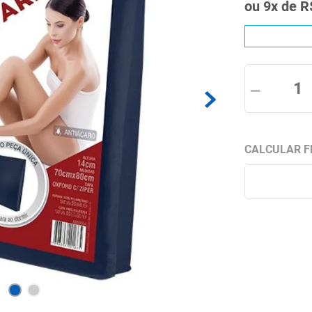
ou
9
x de
R
－