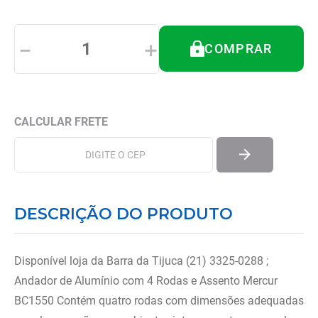
8
º
almofadas
9
º
imobilizador joelho
－
＋
COMPRAR
10
º
ortese polegar punho
DESCRIÇÃO DO PRODUTO
Disponível loja da Barra da Tijuca (21) 3325-0288 ;
Andador de Alumínio com 4 Rodas e Assento Mercur
BC1550 Contém quatro rodas com dimensões adequadas