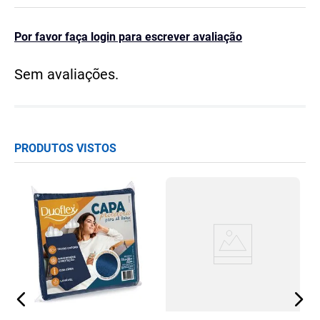
Por favor faça login para escrever avaliação
Sem avaliações.
PRODUTOS VISTOS
o
P