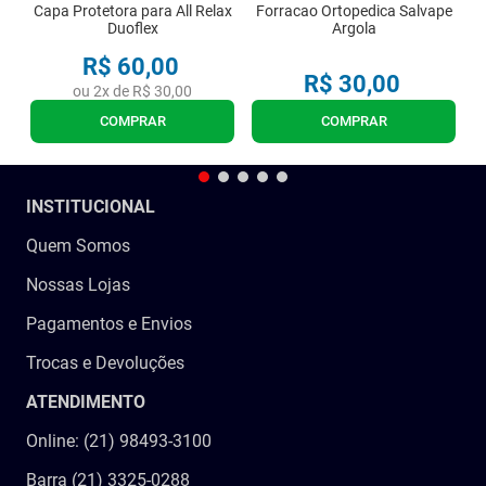
Capa Protetora para All Relax
Forracao Ortopedica Salvape
Duoflex
Argola
R$
60
,
00
R$
30
,
00
ou
2
x de
R$
30
,
00
COMPRAR
COMPRAR
INSTITUCIONAL
Quem Somos
Nossas Lojas
Pagamentos e Envios
Trocas e Devoluções
ATENDIMENTO
Online: (21) 98493-3100
Barra (21) 3325-0288