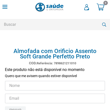
0
Buscar
TERMOS MAIS BUSCADOS
Almofada com Orificio Assento
1
º
andadores
Soft Grande Perfetto Preto
2
º
meia compressao
Referência
:
7898621211010
3
º
cadeira rodas
Este produto não está disponível no momento
Quero que me avisem quando estiver disponível
4
º
cadeira higienica
5
º
tipoia
6
º
muleta
7
º
munique