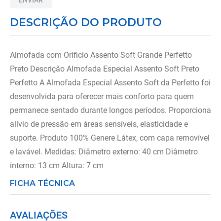
ENVIAR
8
º
almofadas
DESCRIÇÃO DO PRODUTO
9
º
imobilizador joelho
10
º
ortese polegar punho
Almofada com Orificio Assento Soft Grande Perfetto
Preto Descrição Almofada Especial Assento Soft Preto
Perfetto A Almofada Especial Assento Soft da Perfetto foi
desenvolvida para oferecer mais conforto para quem
permanece sentado durante longos períodos. Proporciona
alívio de pressão em áreas sensíveis, elasticidade e
suporte. Produto 100% Genere Látex, com capa removível
e lavável. Medidas: Diâmetro externo: 40 cm Diâmetro
interno: 13 cm Altura: 7 cm
FICHA TÉCNICA
AVALIAÇÕES