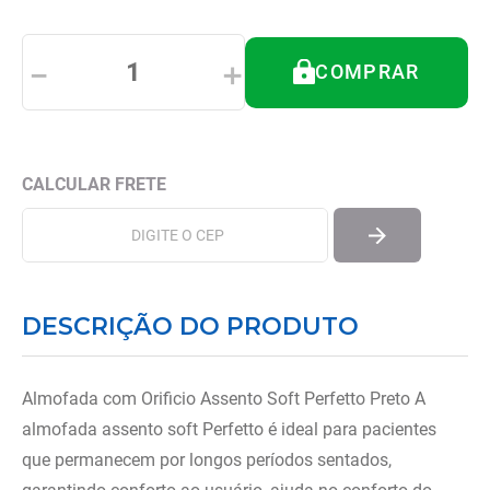
8
º
tipoia
9
º
cadeira higienica
－
＋
COMPRAR
10
º
munique
DESCRIÇÃO DO PRODUTO
Almofada com Orificio Assento Soft Perfetto Preto A
almofada assento soft Perfetto é ideal para pacientes
que permanecem por longos períodos sentados,