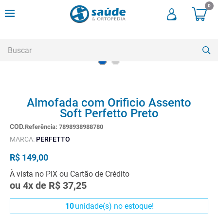
0
Buscar
TERMOS MAIS BUSCADOS
Almofada com Orificio Assento
1
º
andadores
Soft Perfetto Preto
2
º
meia compressao
Referência
:
7898938988780
3
º
cadeira rodas
MARCA:
PERFETTO
4
º
bota imobilizadora
R$
149
,
00
5
º
andador
À vista no PIX ou Cartão de Crédito
ou
4
x de
R$
37
,
25
6
º
imobilizador joelho
7
º
cadeira rodas agile
10
unidade(s) no estoque!