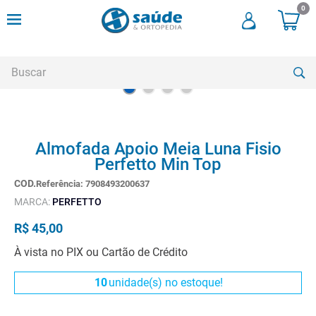
0
Buscar
TERMOS MAIS BUSCADOS
Almofada Apoio Meia Luna Fisio
1
º
andadores
Perfetto Min Top
2
º
meia compressao
Referência
:
7908493200637
3
º
cadeira rodas
MARCA:
PERFETTO
4
º
cadeira higienica
R$
45
,
00
5
º
munique
À vista no PIX ou Cartão de Crédito
6
º
tipoia
10
unidade(s) no estoque!
7
º
muleta