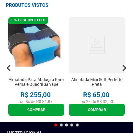
PRODUTOS VISTOS
5 % DESCONTO PIX
Almofada Para Abdução Para
Almofada Mini Soft Perfetto
Perna e Quadril Salvape
Preta
R$
255
,
00
R$
65
,
00
ou
8
x de
R$
31
,
87
ou
2
x de
R$
32
,
50
COMPRAR
COMPRAR