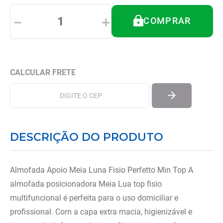
8
º
imobilizador joelho
－
＋
COMPRAR
9
º
almofadas
10
º
ortese polegar punho
DESCRIÇÃO DO PRODUTO
Almofada Apoio Meia Luna Fisio Perfetto Min Top A
almofada posicionadora Meia Lua top fisio
multifuncional é perfeita para o uso domiciliar e
profissional. Com a capa extra macia, higienizável e