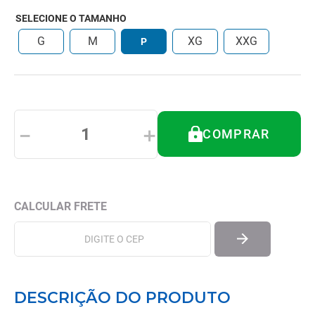
8
º
tipoia
SELECIONE O TAMANHO
9
º
cadeira higienica
G
M
XG
XXG
P
10
º
munique
－
＋
COMPRAR
DESCRIÇÃO DO PRODUTO