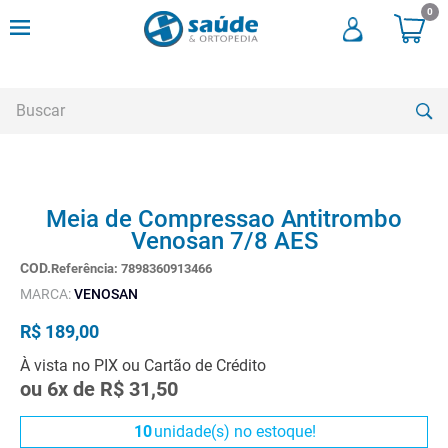
0
Buscar
TERMOS MAIS BUSCADOS
Meia de Compressao Antitrombo
1
º
andadores
Venosan 7/8 AES
2
º
meia compressao
Referência
:
7898360913466
3
º
cadeira rodas
MARCA:
VENOSAN
4
º
bota imobilizadora
R$
189
,
00
5
º
andador
À vista no PIX ou Cartão de Crédito
ou
6
x de
R$
31
,
50
6
º
imobilizador joelho
7
º
cadeira rodas agile
10
unidade(s) no estoque!