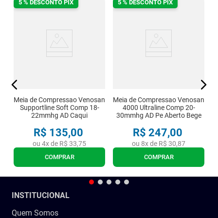
5 % DESCONTO PIX
5 % DESCONTO PIX
an
M
Pe
3
Meia de Compressao Venosan
Meia de Compressao Venosan
Supportline Soft Comp 18-
4000 Ultraline Comp 20-
22mmhg AD Caqui
30mmhg AD Pe Aberto Bege
R$
135
,
00
R$
247
,
00
ou
4
x de
R$
33
,
75
ou
8
x de
R$
30
,
87
COMPRAR
COMPRAR
INSTITUCIONAL
Quem Somos