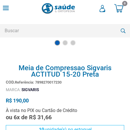
0
Buscar
TERMOS MAIS BUSCADOS
1
º
andadores
Meia de Compressao Sigvaris
2
º
meia compressao
ACTITUD 15-20 Preta
3
º
cadeira rodas
Referência
:
7898270017230
MARCA:
SIGVARIS
4
º
andador
R$
190
,
00
5
º
cadeira rodas agile
À vista no PIX ou Cartão de Crédito
6
º
cadeira higienica
ou
6
x de
R$
31
,
66
7
º
munique
10
unidade(s) no estoque!