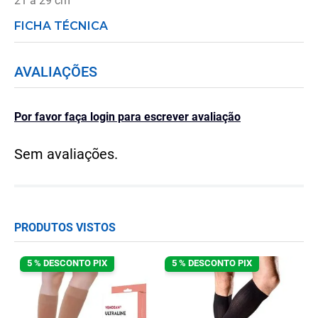
21 a 29 cm
FICHA TÉCNICA
AVALIAÇÕES
Por favor faça login para escrever avaliação
Sem avaliações.
PRODUTOS VISTOS
5 % DESCONTO PIX
5 % DESCONTO PIX
is
M