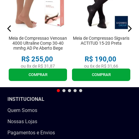
Meia de Compressao Venosan
Meia de Compressao Sigvaris
4000 Ultraline Comp 30-40
ACTITUD 15-20 Preta
mmhg AD Pe Aberto Bege
R$
255
,
00
R$
190
,
00
ou
8
x de
R$
31
,
87
ou
6
x de
R$
31
,
66
COMPRAR
COMPRAR
INSTITUCIONAL
Quem Somos
Nossas Lojas
Pagamentos e Envios