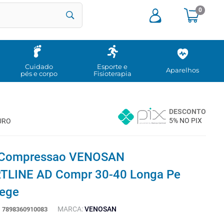
0
Cuidado
Esporte e
Aparelhos
pés e corpo
Fisioterapia
DESCONTO
5% NO PIX
URO
 Compressao VENOSAN
LINE AD Compr 30-40 Longa Pe
Bege
MARCA:
VENOSAN
:
7898360910083