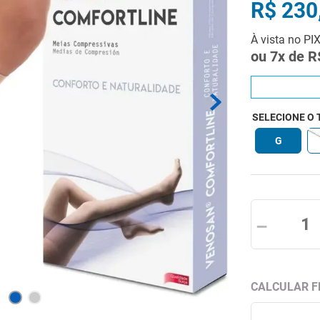
R$
230
À vista no PI
ou
7
x de
R
SELECIONE O
G
－