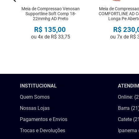
Meia de Compressao Venosan
Meia de Compressa
Supportline Soft Comp 18-
COMFORTLINE AD C
22mmhg AD Preto
Longa Pe Abert
R$
135
,
00
R$
230
,
ou
4
x de
R$
33
,
75
ou
7
x de
R$
COMPRAR
COMPRA
INSTITUCIONAL
ATENDI
Quem Somos
Online: (
Nossas Lojas
Barra (21
Pagamentos e Envios
Catete (2
Trocas e Devoluções
Ipanema 