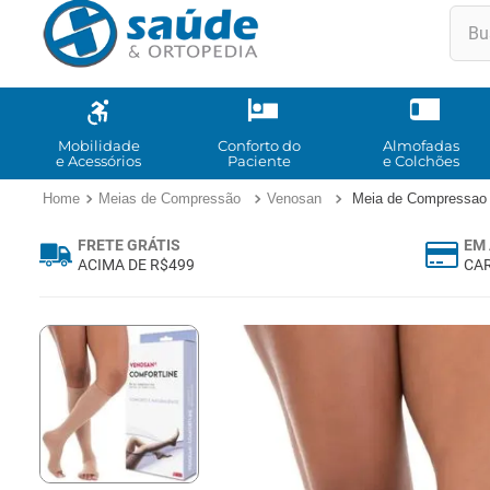
Buscar
TE
1
º
2
º
Mobilidade
Conforto do
Almofadas
e Acessórios
Paciente
e Colchões
3
º
Meias de Compressão
Venosan
Meia de Compressa
4
º
FRETE GRÁTIS
EM 
5
º
ACIMA DE R$499
CAR
6
º
7
º
8
º
9
º
10