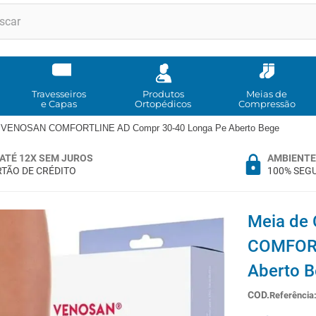
RMOS MAIS BUSCADOS
andadores
meia compressao
Travesseiros
Produtos
Meias de
e Capas
Ortopédicos
Compressão
cadeira rodas
o VENOSAN COMFORTLINE AD Compr 30-40 Longa Pe Aberto Bege
andador
ATÉ 12X SEM JUROS
AMBIENTE
cadeira rodas agile
TÃO DE CRÉDITO
100% SEG
cadeira higienica
munique
Meia de
tipoia
COMFORT
imobilizador joelho
Aberto 
º
bota imobilizadora
Referência