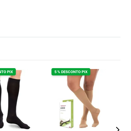
NTO PIX
5 % DESCONTO PIX
5
Le