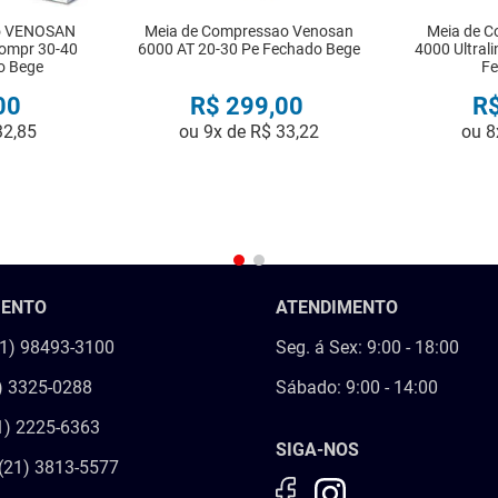
o VENOSAN
Meia de Compressao Venosan
Meia de 
ompr 30-40
6000 AT 20-30 Pe Fechado Bege
4000 Ultral
o Bege
Fe
00
R$
299
,
00
R
32
,
85
ou
9
x de
R$
33
,
22
ou
8
R
COMPRAR
MENTO
ATENDIMENTO
21) 98493-3100
Seg. á Sex: 9:00 - 18:00
) 3325-0288
Sábado: 9:00 - 14:00
1) 2225-6363
SIGA-NOS
(21) 3813-5577