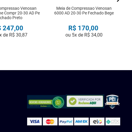
Compressao Venosan
Meia de Compressao Venosan
ine Compr 20-30 AD Pe
6000 AD 20-30 Pe Fechado Bege
chado Preto
$
247
,
00
R$
170
,
00
x de
R$
30
,
87
ou
5
x de
R$
34
,
00
COMPRAR
COMPRAR