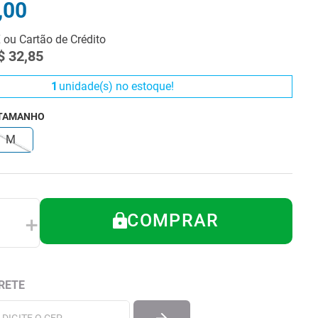
,
00
X ou Cartão de Crédito
$
32
,
85
1
unidade(s) no estoque!
 TAMANHO
M
COMPRAR
＋