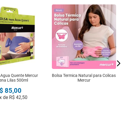
 Agua Quente Mercur
Bolsa Termica Natural para Colicas
na Lilas 500ml
Mercur
$
85
,
00
x de
R$
42
,
50
COMPRAR
INDISPONÍVEL