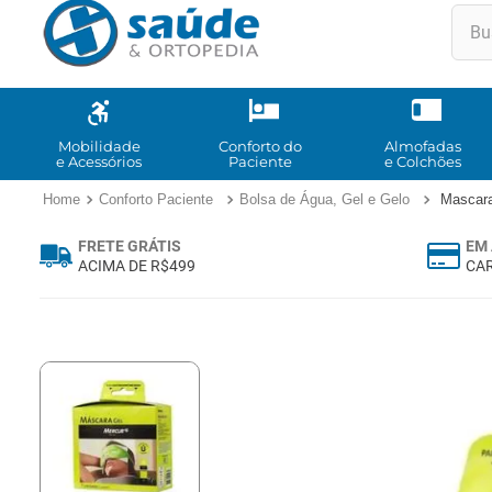
Buscar
TE
1
º
2
º
Mobilidade
Conforto do
Almofadas
e Acessórios
Paciente
e Colchões
3
º
Conforto Paciente
Bolsa de Água, Gel e Gelo
Mascara
4
º
FRETE GRÁTIS
EM 
5
º
ACIMA DE R$499
CAR
6
º
7
º
8
º
9
º
10