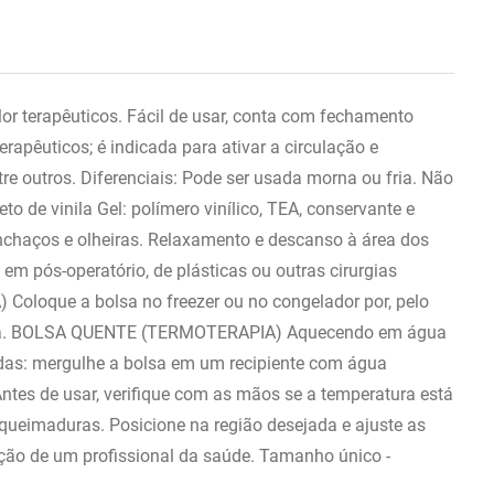
alor terapêuticos. Fácil de usar, conta com fechamento
rapêuticos; é indicada para ativar a circulação e
tre outros. Diferenciais: Pode ser usada morna ou fria. Não
eto de vinila Gel: polímero vinílico, TEA, conservante e
 inchaços e olheiras. Relaxamento e descanso à área dos
 pós-operatório, de plásticas ou outras cirurgias
 Coloque a bolsa no freezer ou no congelador por, pelo
 cabeça. BOLSA QUENTE (TERMOTERAPIA) Aquecendo em água
das: mergulhe a bolsa em um recipiente com água
ntes de usar, verifique com as mãos se a temperatura está
 queimaduras. Posicione na região desejada e ajuste as
ção de um profissional da saúde. Tamanho único -