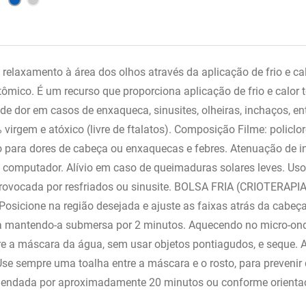
e relaxamento à área dos olhos através da aplicação de frio e c
mico. É um recurso que proporciona aplicação de frio e calor te
de dor em casos de enxaqueca, sinusites, olheiras, inchaços, en
% virgem e atóxico (livre de ftalatos). Composição Filme: policlor
ívio para dores de cabeça ou enxaquecas e febres. Atenuação de
mputador. Alívio em caso de queimaduras solares leves. Uso em
provocada por resfriados ou sinusite. BOLSA FRIA (CRIOTERAPIA)
o. Posicione na região desejada e ajuste as faixas atrás da
lsa mantendo-a submersa por 2 minutos. Aquecendo no micro-on
re a máscara da água, sem usar objetos pontiagudos, e seque. A
 Use sempre uma toalha entre a máscara e o rosto, para prevenir
comendada por aproximadamente 20 minutos ou conforme orienta