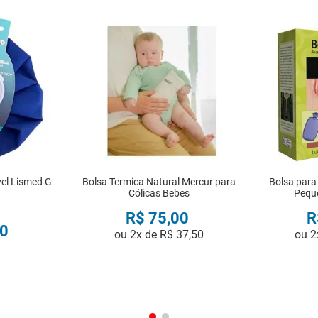
vel Lismed G
Bolsa Termica Natural Mercur para
Bolsa para
Cólicas Bebes
Peque
R$
75
,
00
R
0
ou
2
x de
R$
37
,
50
ou
2
R
COMPRAR