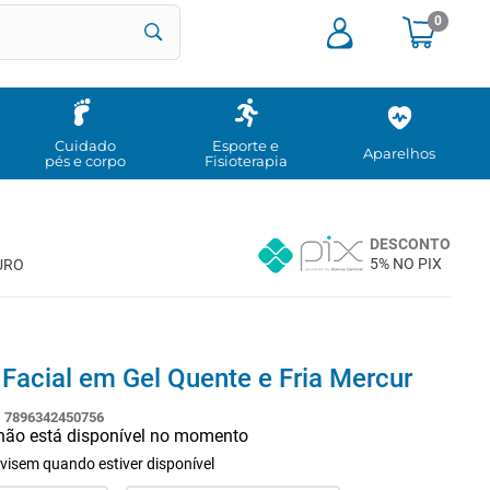
0
Cuidado
Esporte e
Aparelhos
pés e corpo
Fisioterapia
DESCONTO
5% NO PIX
URO
Facial em Gel Quente e Fria Mercur
:
7896342450756
 não está disponível no momento
visem quando estiver disponível