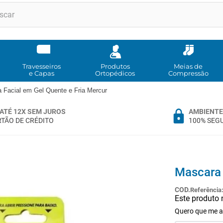
RMOS MAIS BUSCADOS
andadores
meia compressao
Travesseiros
Produtos
Meias de
e Capas
Ortopédicos
Compressão
cadeira rodas
 Facial em Gel Quente e Fria Mercur
andador
ATÉ 12X SEM JUROS
AMBIENTE
cadeira rodas agile
TÃO DE CRÉDITO
100% SEG
cadeira higienica
munique
tipoia
Mascara 
imobilizador joelho
Referência
Este produto
º
bota imobilizadora
Quero que me a