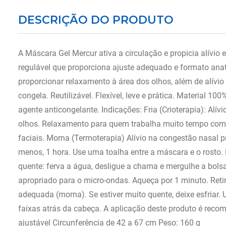
DESCRIÇÃO DO PRODUTO
A Máscara Gel Mercur ativa a circulação e propicia alívio 
regulável que proporciona ajuste adequado e formato anatô
proporcionar relaxamento à área dos olhos, além de alívio 
congela. Reutilizável. Flexível, leve e prática. Material 100
agente anticongelante. Indicações: Fria (Crioterapia): Al
olhos. Relaxamento para quem trabalha muito tempo com co
faciais. Morna (Termoterapia) Alívio na congestão nasal 
menos, 1 hora. Use uma toalha entre a máscara e o rost
quente: ferva a água, desligue a chama e mergulhe a bo
apropriado para o micro-ondas. Aqueça por 1 minuto. Reti
adequada (morna). Se estiver muito quente, deixe esfriar.
faixas atrás da cabeça. A aplicação deste produto é re
ajustável Circunferência de 42 a 67 cm Peso: 160 g