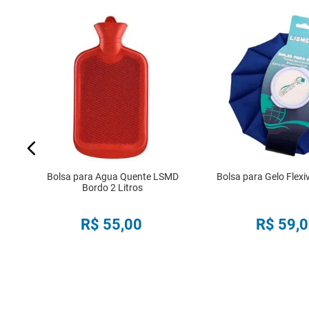
 e
Bolsa para Agua Quente LSMD
Bolsa para Gelo Flexi
Bordo 2 Litros
R$
55
,
00
R$
59
,
0
COMPRAR
COMPRA