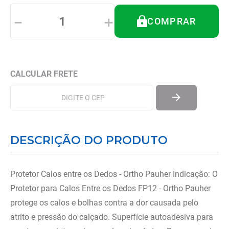
8
º
andador
－
＋
COMPRAR
9
º
tipoia
10
º
cadeira higienica
DESCRIÇÃO DO PRODUTO
Protetor Calos entre os Dedos - Ortho Pauher Indicação: O
Protetor para Calos Entre os Dedos FP12 - Ortho Pauher
protege os calos e bolhas contra a dor causada pelo
atrito e pressão do calçado. Superfície autoadesiva para