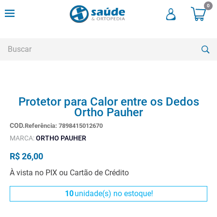
0
Buscar
TERMOS MAIS BUSCADOS
Protetor para Calor entre os Dedos
1
º
cadeira rodas
Ortho Pauher
2
º
meia compressao
Referência
:
7898415012670
3
º
andadores
MARCA:
ORTHO PAUHER
4
º
imobilizador joelho
R$
26
,
00
5
º
bota imobilizadora
À vista no PIX ou Cartão de Crédito
6
º
cadeira rodas agile
10
unidade(s) no estoque!
7
º
meia antitrombo