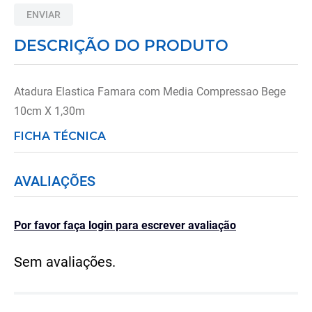
8
º
almofadas
ENVIAR
9
º
imobilizador joelho
DESCRIÇÃO DO PRODUTO
10
º
ortese polegar punho
Atadura Elastica Famara com Media Compressao Bege
10cm X 1,30m
FICHA TÉCNICA
AVALIAÇÕES
Por favor faça login para escrever avaliação
Sem avaliações.