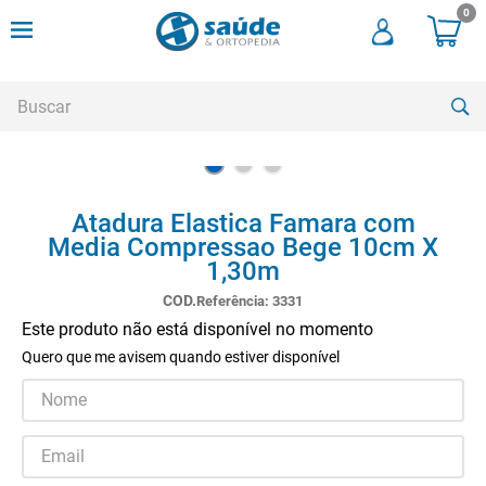
0
Buscar
TERMOS MAIS BUSCADOS
Atadura Elastica Famara com
1
º
andadores
Media Compressao Bege 10cm X
2
º
meia compressao
1,30m
3
º
cadeira rodas
Referência
:
3331
Este produto não está disponível no momento
4
º
cadeira higienica
Quero que me avisem quando estiver disponível
5
º
tipoia
6
º
muleta
7
º
munique