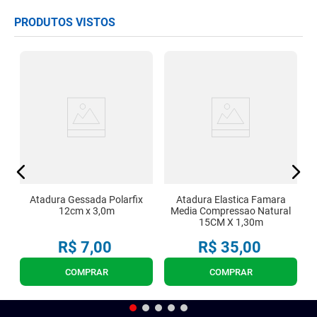
PRODUTOS VISTOS
m
A
C
Atadura Gessada Polarfix
Atadura Elastica Famara
12cm x 3,0m
Media Compressao Natural
15CM X 1,30m
R$
7
,
00
R$
35
,
00
COMPRAR
COMPRAR