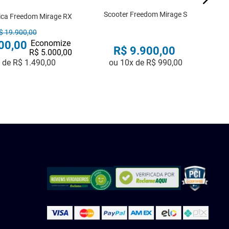
Scooter Freedom Mirage S
rica Freedom Mirage RX
$
19
.
900
,
00
Economize
00
,
00
R$
9
.
900
,
00
R$
5
.
000
,
00
x de
R$
1
.
490
,
00
ou
10
x de
R$
990
,
00
COMPRAR
COMPRAR