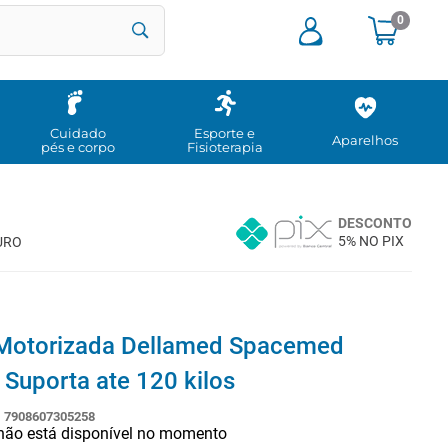
0
Cuidado
Esporte e
Aparelhos
pés e corpo
Fisioterapia
DESCONTO
5% NO PIX
URO
 Motorizada Dellamed Spacemed
 Suporta ate 120 kilos
:
7908607305258
 não está disponível no momento