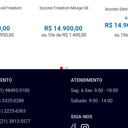
avel Freedom
Scooter Freedom Mirage SX
Scooter Elet
P
R
R$
14
.
9
0
,
00
R$
14
.
900
,
00
.
950
,
00
ou
10
x de
R$
1
.
490
,
00
ou
10
R
COMPRAR
MENTO
ATENDIMENTO
21) 98493-3100
Seg. á Sex: 9:00 - 18:00
) 3325-0288
Sábado: 9:00 - 14:00
1) 2225-6363
SIGA-NOS
(21) 3813-5577