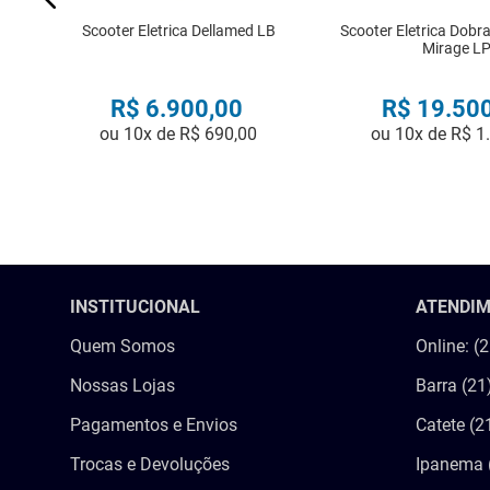
Scooter Eletrica Dellamed LB
Scooter Eletrica Dobr
Mirage L
R$
6
.
900
,
00
R$
19
.
50
ou
10
x de
R$
690
,
00
ou
10
x de
R$
1
COMPRAR
COMPRA
INSTITUCIONAL
ATENDI
Quem Somos
Online: (
Nossas Lojas
Barra (21
Pagamentos e Envios
Catete (2
Trocas e Devoluções
Ipanema 