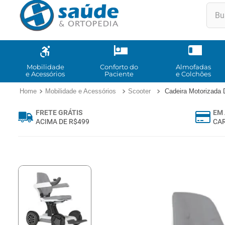
Buscar
TE
1
º
2
º
Mobilidade
Conforto do
Almofadas
e Acessórios
Paciente
e Colchões
3
º
Mobilidade e Acessórios
Scooter
Cadeira Motorizada 
4
º
FRETE GRÁTIS
EM 
5
º
ACIMA DE R$499
CAR
6
º
7
º
8
º
9
º
10