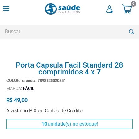
0
Buscar
TERMOS MAIS BUSCADOS
Porta Capsula Facil Standard 28
1
º
andadores
comprimidos 4 x 7
2
º
meia compressao
Referência
:
7898925020851
3
º
cadeira rodas
MARCA:
FÁCIL
4
º
bota imobilizadora
R$
49
,
00
5
º
andador
À vista no PIX ou Cartão de Crédito
6
º
imobilizador joelho
10
unidade(s) no estoque!
7
º
cadeira rodas agile