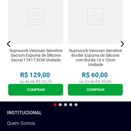
U
Suprasorb Venosan Sensitive
Suprasorb Venosan Sensitive
Sacrum Espuma de Silicone
Border Espuma de Silicone
Sacral 17X17,5CM Unidade
com Borda 10 x 10cm
Unidade
R$
129
,
00
R$
60
,
00
ou
4
x de
R$
32
,
25
ou
2
x de
R$
30
,
00
COMPRAR
COMPRAR
INSTITUCIONAL
Quem Somos