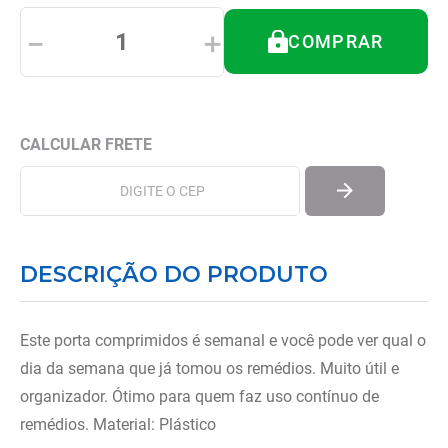
8
º
tipoia
－
＋
COMPRAR
9
º
cadeira higienica
10
º
munique
DESCRIÇÃO DO PRODUTO
Este porta comprimidos é semanal e você pode ver qual o
dia da semana que já tomou os remédios. Muito útil e
organizador. Ótimo para quem faz uso contínuo de
remédios. Material: Plástico