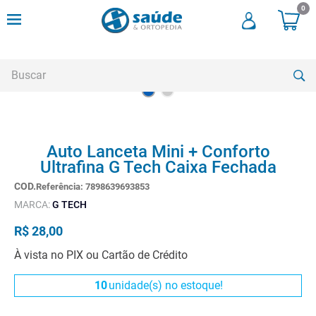
0
Buscar
TERMOS MAIS BUSCADOS
Auto Lanceta Mini + Conforto
1
º
andadores
Ultrafina G Tech Caixa Fechada
2
º
meia compressao
Referência
:
7898639693853
3
º
cadeira rodas
MARCA:
G TECH
4
º
andador
R$
28
,
00
5
º
cadeira rodas agile
À vista no PIX ou Cartão de Crédito
6
º
cadeira higienica
10
unidade(s) no estoque!
7
º
munique