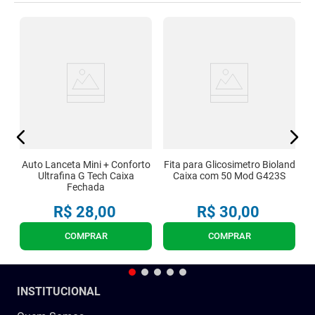
ch
K
c
Auto Lanceta Mini + Conforto
Fita para Glicosimetro Bioland
Ultrafina G Tech Caixa
Caixa com 50 Mod G423S
Fechada
R$
28
,
00
R$
30
,
00
COMPRAR
COMPRAR
INSTITUCIONAL