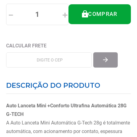
8
º
tipoia
－
＋
COMPRAR
9
º
imobilizador joelho
10
º
bota imobilizadora
DESCRIÇÃO DO PRODUTO
Auto Lanceta Mini +Conforto Ultrafina Automática 28G
G-TECH
A Auto Lanceta Mini Automática G-Tech 28g é totalmente
automática, com acionamento por contato, espessura