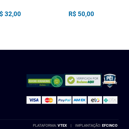
$
32
,
00
R$
50
,
00
COMPRAR
COMPRAR
PLATAFORMA:
VTEX
|
IMPLANTAÇÃO:
EFCINCO