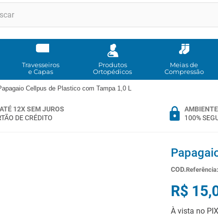
RMOS MAIS BUSCADOS
andadores
meia compressao
Travesseiros
Produtos
Meias de
e Capas
Ortopédicos
Compressão
cadeira rodas
Papagaio Cellpus de Plastico com Tampa 1,0 L
andador
ATÉ 12X SEM JUROS
AMBIENTE
cadeira rodas agile
TÃO DE CRÉDITO
100% SEG
cadeira higienica
munique
Papagaio
tipoia
Referência
imobilizador joelho
R$
15
,
º
bota imobilizadora
À vista no PI