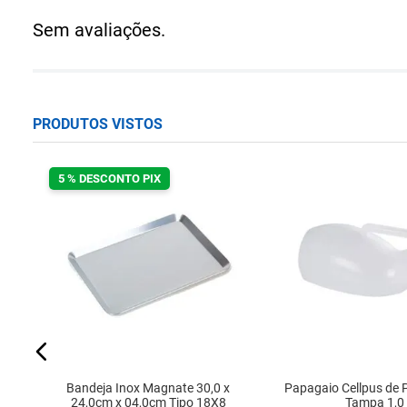
Sem avaliações.
PRODUTOS VISTOS
5 % DESCONTO PIX
l
Bandeja Inox Magnate 30,0 x
Papagaio Cellpus de 
24,0cm x 04,0cm Tipo 18X8
Tampa 1,0