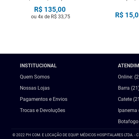
R$
135
,
00
R$
15
,
0
ou
4
x de
R$
33
,
75
COMPRAR
COMPRA
INSTITUCIONAL
ATENDI
Quem Somos
Online: (
Nossas Lojas
Barra (21
Pagamentos e Envios
Catete (2
Trocas e Devoluções
Ipanema 
Botafogo
© 2022 PH COM. E LOCAÇÃO DE EQUIP. MÉDICOS HOSPITALARES LTDA. - C