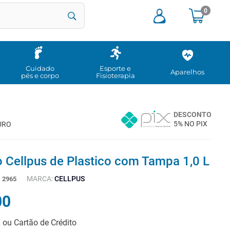
0
Cuidado
Esporte e
Aparelhos
pés e corpo
Fisioterapia
DESCONTO
5% NO PIX
URO
 Cellpus de Plastico com Tampa 1,0 L
MARCA:
CELLPUS
:
2965
00
X ou Cartão de Crédito