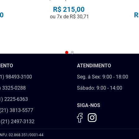
R$
215
,
00
0
R
ou
7
x de
R$
30
,
71
R
COMPRAR
MENTO
ATENDIMENTO
21) 98493-3100
Seg. á Sex: 9:00 - 18:00
) 3325-0288
Sábado: 9:00 - 14:00
1) 2225-6363
SIGA-NOS
(21) 3813-5577
 (21) 2497-3132
NPJ: 02.868.351/0001-44