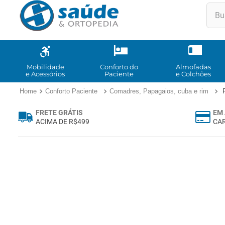
Buscar
TE
1
º
2
º
Mobilidade
Conforto do
Almofadas
e Acessórios
Paciente
e Colchões
3
º
Conforto Paciente
Comadres, Papagaios, cuba e rim
4
º
FRETE GRÁTIS
EM 
5
º
ACIMA DE R$499
CAR
6
º
7
º
8
º
9
º
10