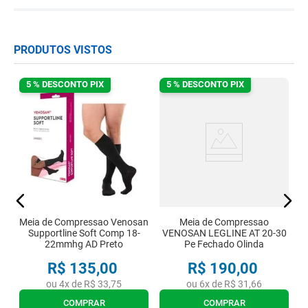
PRODUTOS VISTOS
5 % DESCONTO PIX
5 % DESCONTO PIX
an
M
Meia de Compressao Venosan
Meia de Compressao
Supportline Soft Comp 18-
VENOSAN LEGLINE AT 20-30
22mmhg AD Preto
Pe Fechado Olinda
R$
135
,
00
R$
190
,
00
ou
4
x de
R$
33
,
75
ou
6
x de
R$
31
,
66
COMPRAR
COMPRAR