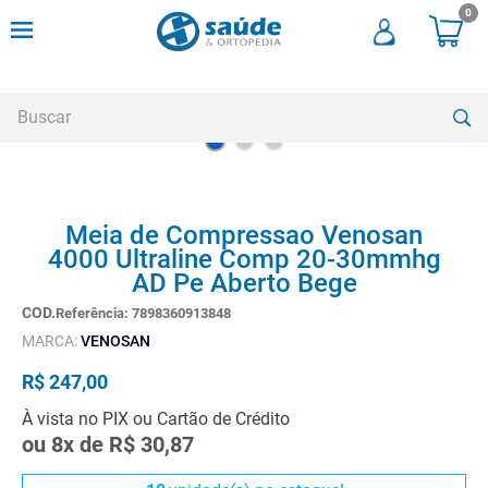
0
Buscar
TERMOS MAIS BUSCADOS
Meia de Compressao Venosan
1
º
andadores
4000 Ultraline Comp 20-30mmhg
2
º
meia compressao
AD Pe Aberto Bege
3
º
cadeira rodas
Referência
:
7898360913848
MARCA:
VENOSAN
4
º
andador
R$
247
,
00
5
º
cadeira rodas agile
À vista no PIX ou Cartão de Crédito
6
º
cadeira higienica
ou
8
x de
R$
30
,
87
7
º
munique