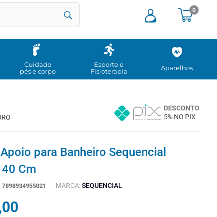
0
Cuidado
Esporte e
Aparelhos
pés e corpo
Fisioterapia
DESCONTO
5% NO PIX
URO
 Apoio para Banheiro Sequencial
o 40 Cm
MARCA:
SEQUENCIAL
:
7898934955021
,
00