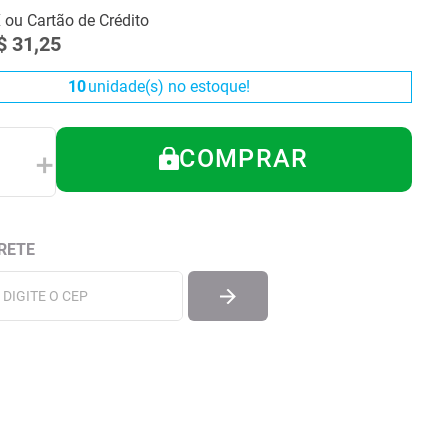
X ou Cartão de Crédito
$
31
,
25
10
unidade(s) no estoque!
COMPRAR
＋