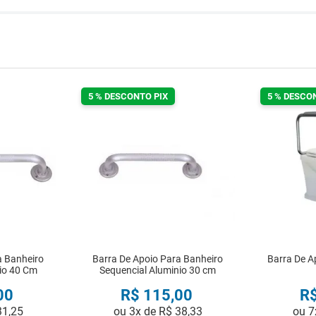
5 % DESCONTO PIX
5 % DESCO
a Banheiro
Barra De Apoio Para Banheiro
Barra De A
io 40 Cm
Sequencial Aluminio 30 cm
00
R$
115
,
00
R
31
,
25
ou
3
x de
R$
38
,
33
ou
7