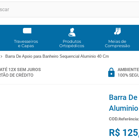
RMOS MAIS BUSCADOS
andadores
meia compressao
Travesseiros
Produtos
Meias de
e Capas
Ortopédicos
Compressão
cadeira rodas
Barra De Apoio para Banheiro Sequencial Aluminio 40 Cm
bota imobilizadora
ATÉ 12X SEM JUROS
AMBIENTE
andador
TÃO DE CRÉDITO
100% SEG
imobilizador joelho
cadeira rodas agile
Barra De
tipoia
Alumini
cadeira higienica
Referência
º
munique
R$
125