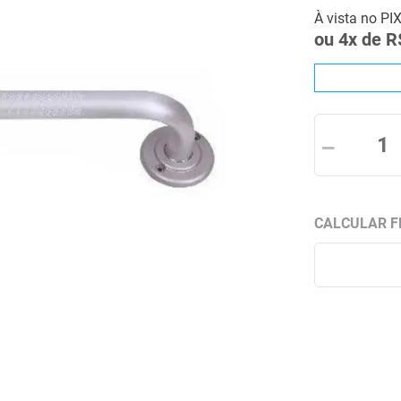
À vista no PI
ou
4
x de
R
－