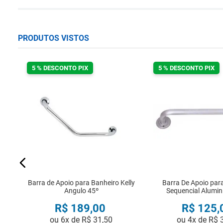
PRODUTOS VISTOS
5 % DESCONTO PIX
5 % DESCONTO PIX
om
Barra de Apoio para Banheiro Kelly
Barra De Apoio par
Angulo 45º
Sequencial Alumin
R$
189
,
00
R$
125
,
ou
6
x de
R$
31
,
50
ou
4
x de
R$