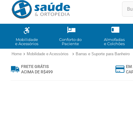
Buscar
TE
1
º
2
º
Mobilidade
Conforto do
Almofadas
e Acessórios
Paciente
e Colchões
3
º
Mobilidade e Acessórios
Barras e Suporte para Banheiro
4
º
FRETE GRÁTIS
EM 
5
º
ACIMA DE R$499
CAR
6
º
7
º
8
º
9
º
10