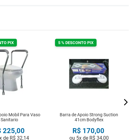
NTO PIX
5 % DESCONTO PIX
E
poio Mobil Para Vaso
Barra de Apoio Strong Suction
Sanitario
41cm Bodyflex
$
225
,
00
R$
170
,
00
x de
R$
32
,
14
ou
5
x de
R$
34
,
00