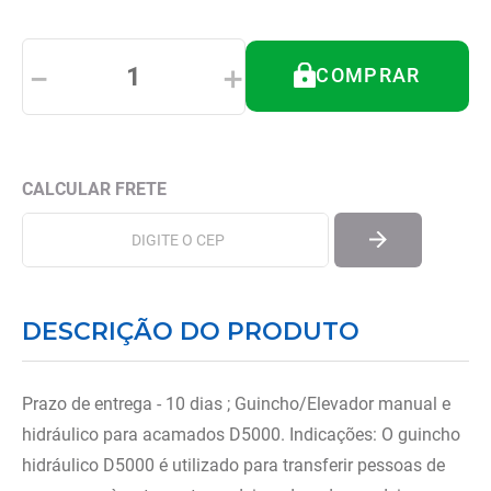
8
º
tipoia
9
º
imobilizador joelho
－
＋
COMPRAR
10
º
bota imobilizadora
DESCRIÇÃO DO PRODUTO
Prazo de entrega - 10 dias ; Guincho/Elevador manual e
hidráulico para acamados D5000. Indicações: O guincho
hidráulico D5000 é utilizado para transferir pessoas de