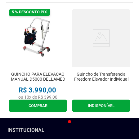
5 % DESCONTO PIX
GUINCHO PARA ELEVACAO
Guincho de Transferencia
MANUAL D5000 DELLAMED
Freedom Elevador Individual
R$
3
.
990
,
00
ou
10
x de
R$
399
,
00
COMPRAR
INDISPONÍVEL
INSTITUCIONAL