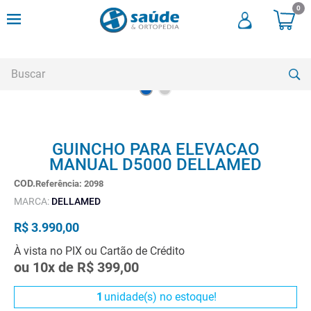
0
Buscar
TERMOS MAIS BUSCADOS
GUINCHO PARA ELEVACAO
1
º
andadores
MANUAL D5000 DELLAMED
2
º
meia compressao
Referência
:
2098
3
º
cadeira rodas
MARCA:
DELLAMED
4
º
andador
R$
3
.
990
,
00
5
º
cadeira rodas agile
À vista no PIX ou Cartão de Crédito
ou
10
x de
R$
399
,
00
6
º
cadeira higienica
7
º
munique
1
unidade(s) no estoque!